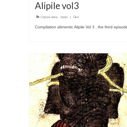
Alipile vol3
Classé dans :
news
|
0
Compilation alimentic Alipile Vol 3 , the third episo