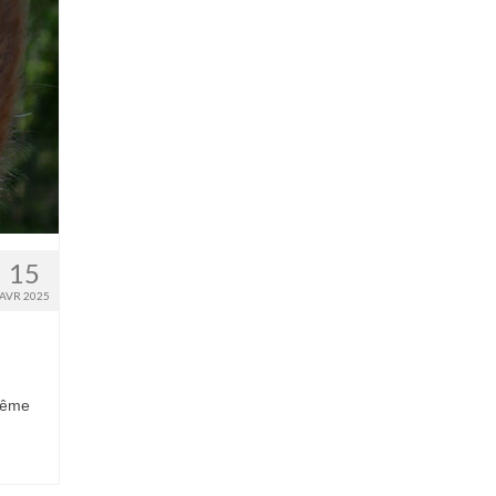
15
AVR 2025
même