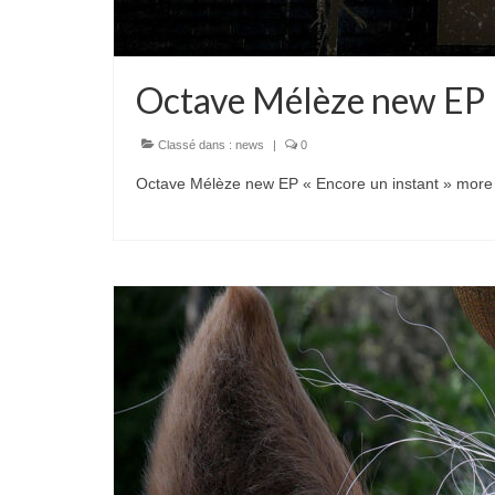
Octave Mélèze new EP
Classé dans :
news
|
0
Octave Mélèze new EP « Encore un instant » more 