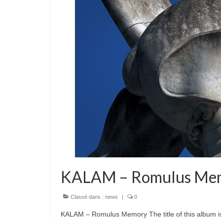
KALAM – Romulus Me
Classé dans :
news
|
0
KALAM – Romulus Memory The title of this album i