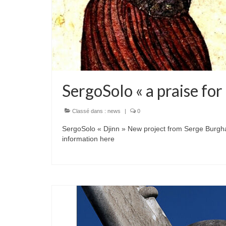
SergoSolo « a praise fo
Classé dans :
news
|
0
SergoSolo « Djinn » New project from Serge Burg
information here