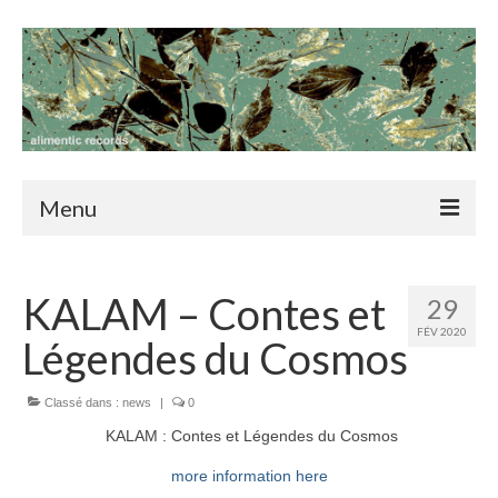
Menu
home
KALAM – Contes et
29
news
FÉV 2020
Légendes du Cosmos
catalog
blog
Classé dans :
news
|
0
KALAM : Contes et Légendes du Cosmos
contact
more information here