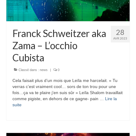
Franck Schweitzer aka
28
AVR 2023
Zama – L’occhio
Cubista
Classé dans :
news
|
0
Cela faisait plus d’un mois que Leïla me harcelait. « Tu
verras c’est vraiment cool… sors de ton trou pour une
fois…ça va te plaire j’en suis sûr » Leïla Shalom travaillait
comme pigiste, en dehors de ce gagne- pain …
Lire la
suite­­