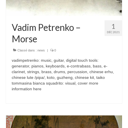
Vadim Petrenko –
1
DÉC 2021
Morse
Classé dans :
news
|
0
vadimpetrenko: music, guitar, digital touch tools:
generator, pianos, keyboards, e-contrabass, bass, e-
clarinet, strings, brass, drums, percussion, chinese erhu,
chinese lute /pipa/, koto, guzheng, chinese kit, taiko
tommasina bianca squadrito: visual, cover more
information here