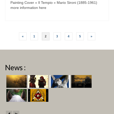
Painting Cover « Il Tempio » Mario Sironi (1885-1961)
more information here
Pagination
«
1
2
3
4
5
»
des
publications
News :