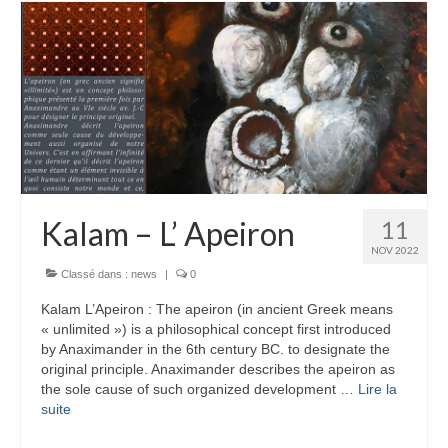
Kalam – L’ Apeiron
11
NOV 2022
Classé dans :
news
|
0
Kalam L’Apeiron : The apeiron (in ancient Greek means
« unlimited ») is a philosophical concept first introduced
by Anaximander in the 6th century BC. to designate the
original principle. Anaximander describes the apeiron as
the sole cause of such organized development …
Lire la
suite­­